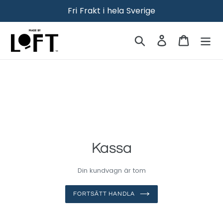
Skippa
Fri Frakt i hela Sverige
Sök
Logga in
Kassa
Kassa
Din kundvagn är tom
FORTSÄTT HANDLA