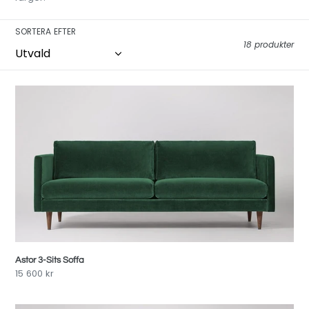
o
SORTERA EFTER
n
18 produkter
:
Astor
3-
Sits
Soffa
Astor 3-Sits Soffa
Pris
15 600 kr