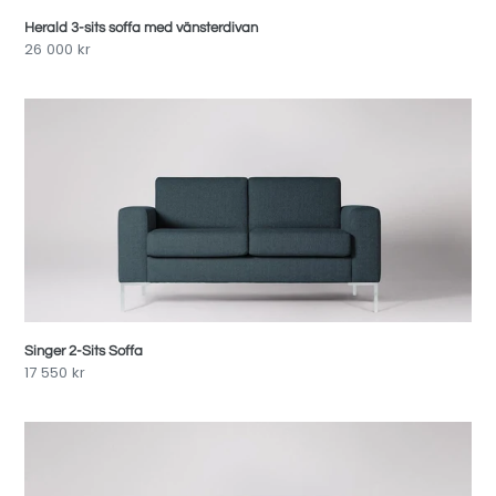
Herald 3-sits soffa med vänsterdivan
Pris
26 000 kr
Singer
2-
Sits
Soffa
Singer 2-Sits Soffa
Pris
17 550 kr
Singer
3-
sits