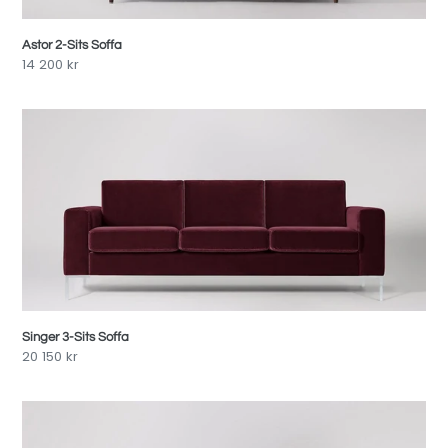
Astor 2-Sits Soffa
Pris
14 200 kr
Singer
3-
Sits
Soffa
Singer 3-Sits Soffa
Pris
20 150 kr
Herald
3-