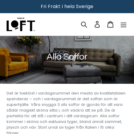
Skippa
Fri Frakt i hela Sverige
Sök
Logga in
Kassa
K
Alla Soffor
o
l
l
Det är tveklöst i vardagsrummet den mesta av kvalitetstiden
e
spenderas – och i vardagsrummet är det soffan som är
superhjälte. Våra snygga 3 sits soffor är gjorda för att vara
k
sådär magiskt sköna sitta i, och vackra att se på. De är
perfekta för att stå i centrum i ditt vardagsrum. Alla soffor
t
kommer i s
köna och exklusiva tyger, bland annat sammet,
plysch och väv. Stort urval av t
yger från Italien i 15 olika
i
färger.