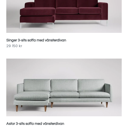
med
vänsterdivan
Singer 3-sits soffa med vänsterdivan
Pris
29 150 kr
Astor
3-
sits
soffa
med
vänsterdivan
Astor 3-sits soffa med vänsterdivan