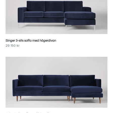
soffa
med
högerdivan
Singer 3-sits soffa med högerdivan
Pris
29 150 kr
Astor
3-
sits
soffa
med
högerdivan