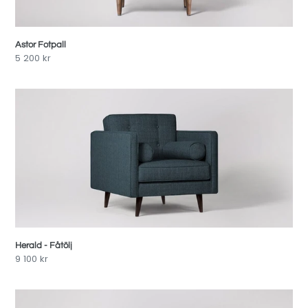
Astor Fotpall
Pris
5 200 kr
Herald
-
Fåtölj
Herald - Fåtölj
Pris
9 100 kr
Singer