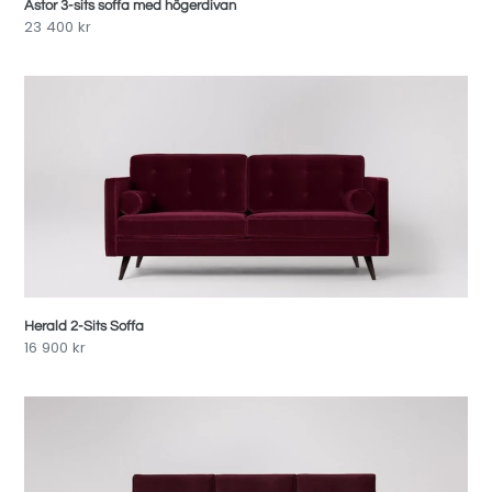
Astor 3-sits soffa med högerdivan
Pris
23 400 kr
Herald
2-
Sits
Soffa
Herald 2-Sits Soffa
Pris
16 900 kr
Singer
3-
sits
soffa