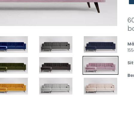
60
b
Må
15
Si
Be