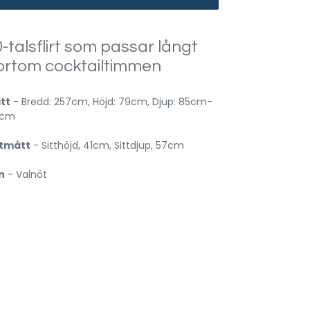
-talsflirt som passar långt
ortom cocktailtimmen
tt
- Bredd: 257cm, Höjd: 79cm, Djup: 85cm-
5cm
ttmått
- Sitthöjd, 41cm, Sittdjup, 57cm
n
- Valnöt