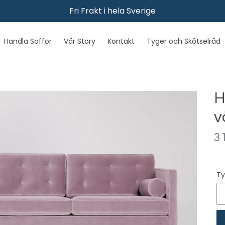
Fri Frakt i hela Sverige
Handla Soffor
Vår Story
Kontakt
Tyger och Skötselråd
H
v
P
3
R
I
Ty
S