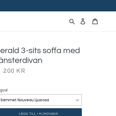
Sök
Logga in
Kassa
erald 3-sits soffa med
änsterdivan
1 200 KR
gval
LÄGG TILL I KUNDVAGN