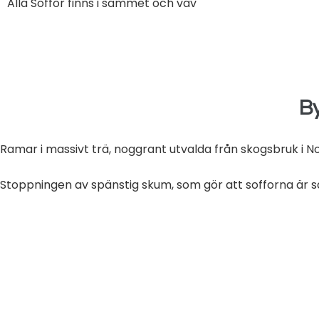
Alla Soffor finns i sammet och väv
By
Ramar i massivt trä, noggrant utvalda från skogsbruk i No
Stoppningen av spänstig skum, som gör att sofforna är så